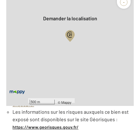
-
Demander la localisation
Vue globale
2
Surface totale : 259,7 m
À savoir
Barèmes d'honoraires de l'agence
Pour consulter les barèmes d'honoraires de l'agence,
500 m
©
Mappy
cliquez ici
Les informations sur les risques auxquels ce bien est
exposé sont disponibles sur le site Géorisques :
https://www.georisques.gouv.fr/