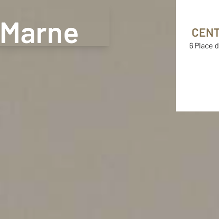
F4map © F4
Map data ©
OpenStreetMap contributors
Credits
-Marne
CENT
6 Place 