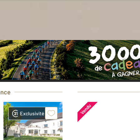
oin d'une estimation
gratuite
pour votre bi
Prendre rendez-vous avec un professionnel
ence
Vendu
Exclusivité