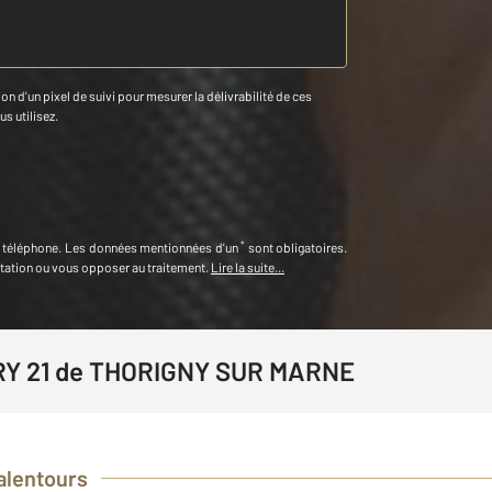
n d'un pixel de suivi pour mesurer la délivrabilité de ces
us utilisez.
*
u téléphone
.
Les données mentionnées d'un
sont obligatoires.
itation ou vous opposer au traitement.
Lire la suite...
RY 21 de THORIGNY SUR MARNE
alentours