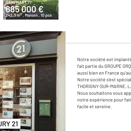
DAMPMART 77
685 000 €
2
242,3 m
, Maison
, 10 pcs
Notre société est implan
fait partie du GROUPE ORQ
aussi bien en France qu'au
Notre société s'est spécia
THORIGNY-SUR-MARNE, LA
Nous souhaitons vous appo
notre expérience pour fair
facile et sereine.
URY 21