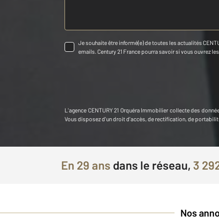
Je souhaite être informé(e) de toutes les actualités CENTU
emails. Century 21 France pourra savoir si vous ouvrez les c
L'agence
CENTURY 21 Orquéra Immobilier
collecte des donnée
Vous disposez d'un droit d'accès, de rectification, de portab
En
29 ans
dans le réseau,
3 292
Nos anno