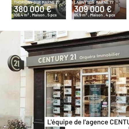
THORIGNY SUR MARNE 77
LAGNY SUR MARNE 77
380 000 €
309 000 €
2
2
106,4 m
, Maison
, 5 pcs
65,9 m
, Maison
, 4 pcs
L'équipe de l'agence CENT