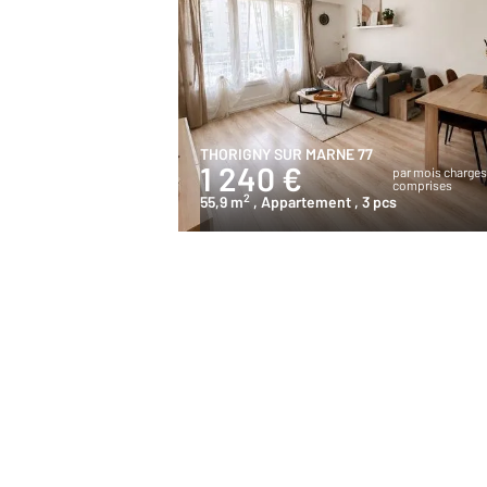
THORIGNY SUR MARNE 77
1 240 €
par mois charge
comprises
2
55,9 m
, Appartement
, 3 pcs