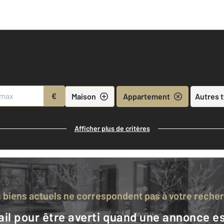
€
Maison
Appartement
Autres 
Afficher plus de critères
s biens actuels ne correspondent pas à votre reche