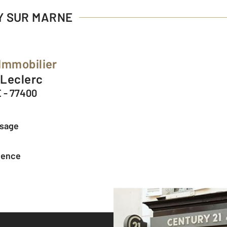
NY SUR MARNE
Immobilier
 Leclerc
 - 77400
ssage
agence