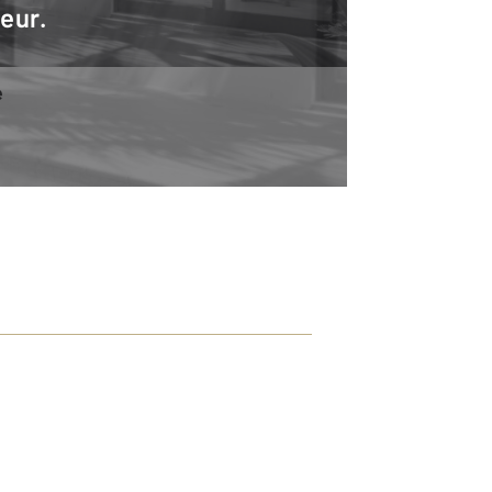
teur.
e