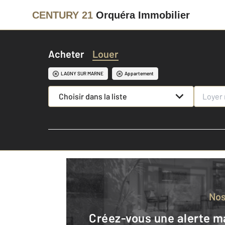
CENTURY 21
Orquéra Immobilier
Acheter
Louer
LAGNY SUR MARNE
Appartement
Choisir dans la liste
No
Créez-vous une alerte mail pour être averti quand une annonce est en ligne et consultez la