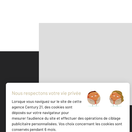
Parlons de vous, parlons biens
500 m
©
Mappy
Votre agence est notée