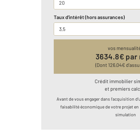
Taux d'intérêt (hors assurances)
vos mensualit
3634.8
€ par
(Dont
126.04
€ d’ass
Crédit immobilier si
et premiers calc
Avant de vous engager dans l’acquisition d’u
faisabilité économique de votre projet en 
simulation