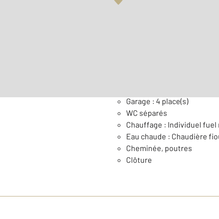
2
Surface habitable : 117 m
Nombre de pièces : 5
[Voi
Général
Garage : 4 place(s)
WC séparés
Chauffage : Individuel fuel 
Eau chaude : Chaudière fio
Cheminée, poutres
Clôture