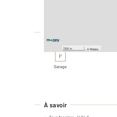
2
Surface totale : 130 m
2
Surface terrain : 2 578 m
Équipements
Les plus
500 m
©
Mappy
P
Garage
À savoir