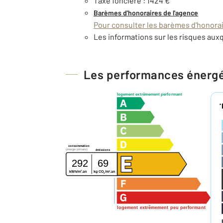
Taxe foncière : 1424 €
Barèmes d'honoraires de l'agence
Pour consulter les barèmes d'honorair
Les informations sur les risques auxq
Les performances énerg
logement extrêmement performant
*
consommation
(énergie primaire)
émissions
292
69
2
2
kg CO
/m
.an
kWh/m
.an
2
logement extrêmement peu performant