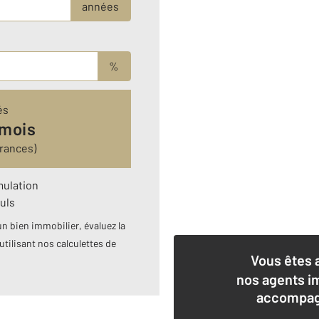
années
%
és
 mois
urances)
mulation
uls
n bien immobilier, évaluez la
utilisant nos calculettes de
Vous êtes 
nos agents i
accompagn