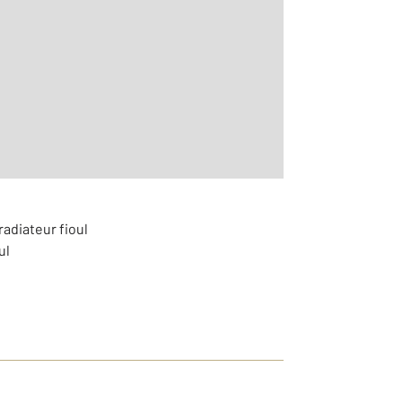
r le détail]
radiateur fioul
ul