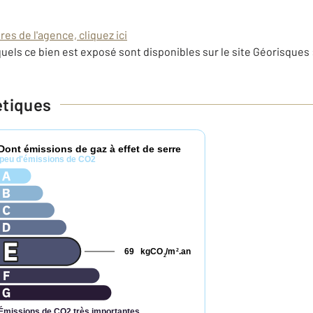
es de l'agence, cliquez ici
uels ce bien est exposé sont disponibles sur le site Géorisques 
étiques
Dont émissions de gaz à effet de serre
peu d'émissions de CO2
69
kgCO
/m
.an
2
2
Émissions de CO2 très importantes