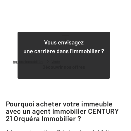
1
Vous envisagez
une carrière dans l'immobilier ?
Agence immobilière
Vente
Découvrir nos offres
Pourquoi acheter votre immeuble
avec un agent immobilier
CENTURY
21 Orquéra Immobilier
?