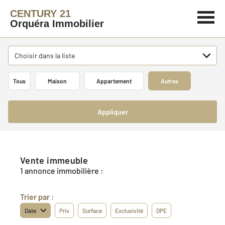
CENTURY 21
Orquéra Immobilier
Choisir dans la liste
Tous
Maison
Appartement
Autres
Appliquer
Vente immeuble
1 annonce immobilière :
Trier par :
Date
Prix
Surface
Exclusivité
DPE