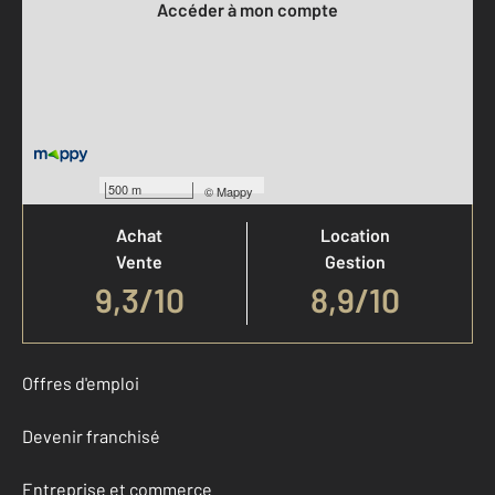
Accéder à mon compte
Votre agence est notée
500 m
©
Mappy
Achat
Location
Vente
Gestion
9,3
/
10
8,9/10
Offres d'emploi
Devenir franchisé
Entreprise et commerce