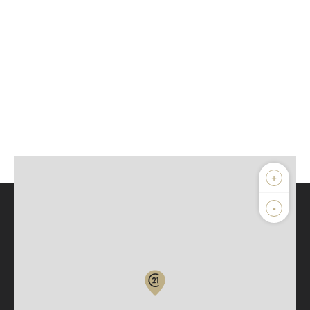
+
-
Parlons de vous, parlons biens
Votre compte :