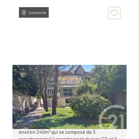
Exclusivité
THORIGNY SUR MARNE 77
2
316 m
Ref : 9945
Immeuble à vendre
945 000 €
IMMEUBLE Bords de Marne, en monopropriété,
environ 240m² qui se compose de 3
appartements ( 1 appartement de type F2 et 2