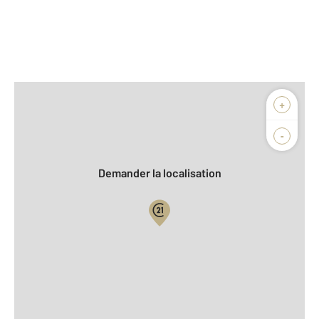
Afficher sur la carte :
+
Agence
Biens vendus
-
Demander la localisation
Vue globale
2
Surface totale : 62,8 m
2
Surface habitable : 62,8 m
Type d'appartement : F3
ème
Étage : 2