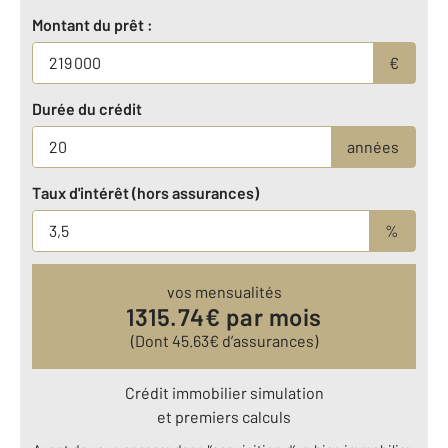
Montant du prêt :
€
Durée du crédit
années
Taux d'intérêt (hors assurances)
%
vos mensualités
1315.74
€ par mois
(Dont
45.63
€ d’assurances)
Crédit immobilier simulation
et premiers calculs