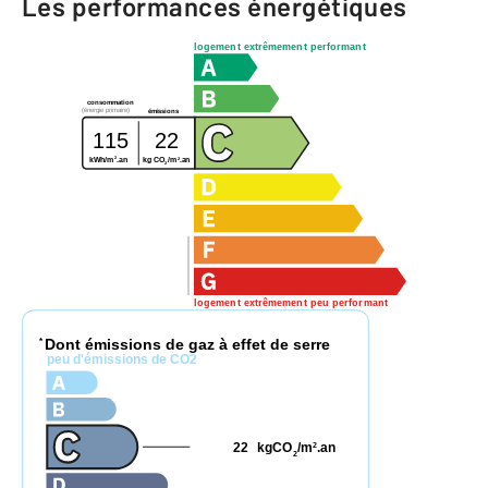
Les performances énergétiques
logement extrêmement performant
consommation
(énergie primaire)
émissions
115
22
2
2
kg CO
/m
.an
kWh/m
.an
2
logement extrêmement peu performant
Dont émissions de gaz à effet de serre
*
peu d'émissions de CO2
22
kgCO
/m
.an
2
2