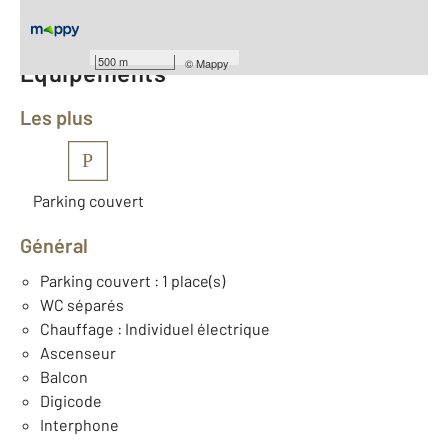
Nombre de pièces : 3
[Voir le détail]
500 m
©
Mappy
Équipements
Les plus
P
Parking couvert
Général
Parking couvert : 1 place(s)
WC séparés
Chauffage : Individuel électrique
Ascenseur
Balcon
Digicode
Interphone