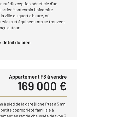
euf d'exception bénéficie d'un
artier Montévrain Université
 la ville du quart d'heure, où
rvices et équipements se trouvent
çu autour ...
le détail du bien
Appartement F3 à vendre
169 000 €
à pied de la gare (ligne P) et à 5 mn
petite copropriété familiale à
rtement en rez de chaussée de type 3