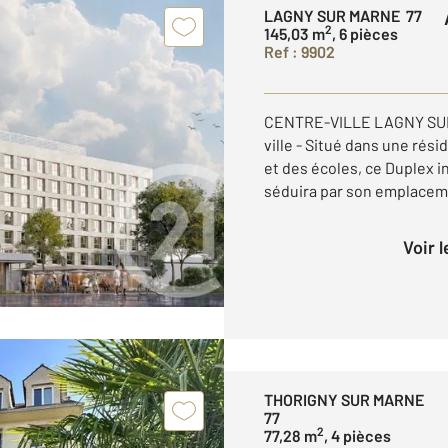
LAGNY SUR MARNE 77
2
145,03 m
, 6 pièces
Ref : 9902
CENTRE-VILLE LAGNY SUR 
ville - Situé dans une ré
et des écoles, ce Duplex i
séduira par son emplacemen
Voir 
THORIGNY SUR MARNE
77
2
77,28 m
, 4 pièces