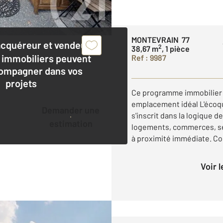
MONTEVRAIN 77
acquéreur et vendeur,
2
38,67 m
, 1 pièce
 immobiliers peuvent
Ref : 9987
ompagner dans vos
projets
Ce programme immobilier n
emplacement idéal L'écoqu
Demander une
s'inscrit dans la logique de
estimation
logements, commerces, se
à proximité immédiate. Con
Voir 