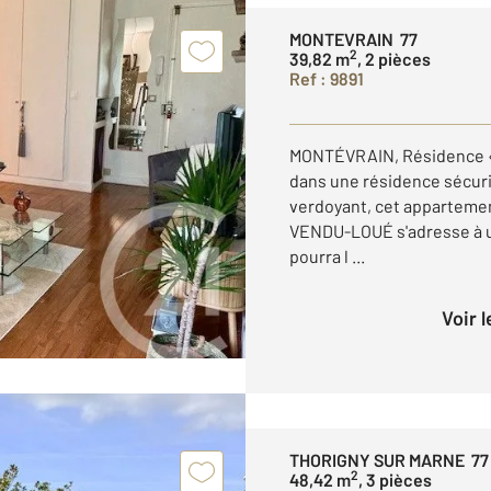
MONTEVRAIN 77
2
39,82 m
, 2 pièces
Ref : 9891
MONTÉVRAIN, Résidence « 
dans une résidence sécuri
verdoyant, cet appartemen
VENDU-LOUÉ s'adresse à un 
pourra l ...
Voir 
THORIGNY SUR MARNE 77
2
48,42 m
, 3 pièces