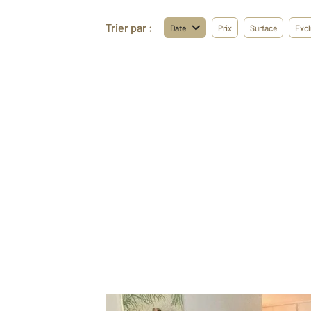
Trier par :
Date
Prix
Surface
Excl