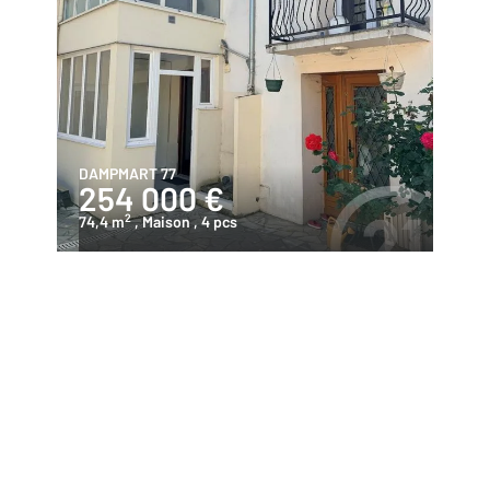
DAMPMART 77
254 000 €
2
74,4 m
, Maison
, 4 pcs