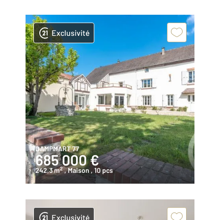
Exclusivité
DAMPMART 77
685 000 €
2
242,3 m
, Maison
, 10 pcs
Exclusivité