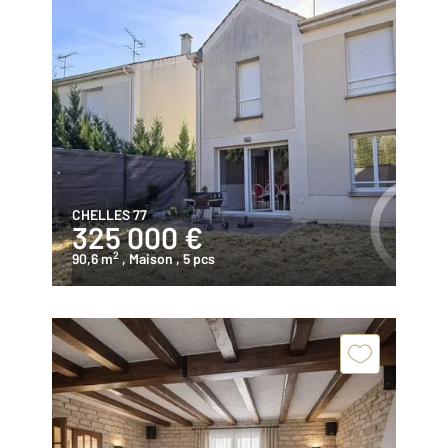
CHELLES 77
325 000 €
2
90,6 m
, Maison
, 5 pcs