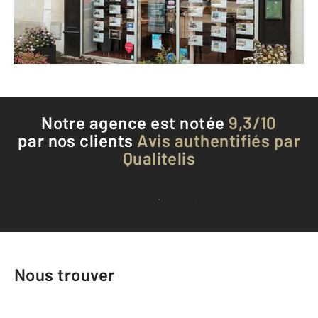
Envoyer un message
Téléphoner à l'agence
Notre agence est notée
9,3/10
par nos clients
Avis authentifiés par
Qualitelis
Voir tous les avis clients
Nous trouver