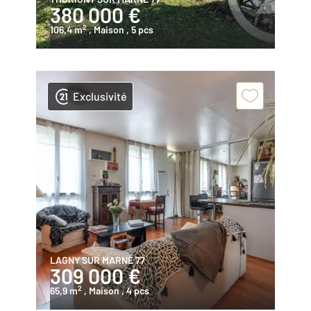
380 000 €
2
106,4 m
, Maison
, 5 pcs
Exclusivité
LAGNY SUR MARNE 77
309 000 €
2
65,9 m
, Maison
, 4 pcs