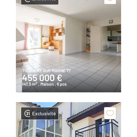
THORIGNY SUR MARNE 77
455 000 €
2
147,3 m
, Maison
, 6 pcs
Exclusivité